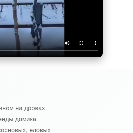
ином на дровах,
енды домика
сосновых, еловых