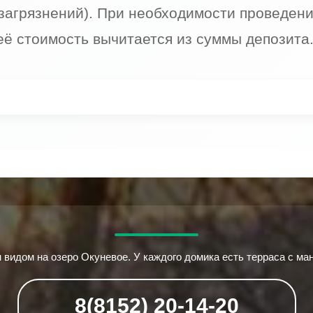
загрязнений). При необходимости проведения
её стоимость вычитается из суммы депозита
видом на озеро Окуневое. У каждого домика есть терраса с ма
8(8152) 20-14-20