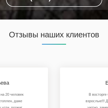
Отзывы наших клиентов
ьева
на 20 человек
В восторге 
топлен, даже
взрослые!!! 
угли, розжиг,
уютно, заме