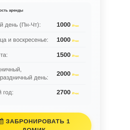
ость аренды
1000
й день (Пн-Чт):
₽/час
1000
ца и воскресенье:
₽/час
1500
та:
₽/час
ничный,
2000
₽/час
раздничный день:
2700
 год:
₽/час
ЗАБРОНИРОВАТЬ 1
ДОМИК